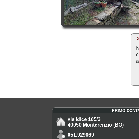
N
c
a
PRIMO CONT
via Idice 185/3
40050 Monterenzio (BO)
051.929869