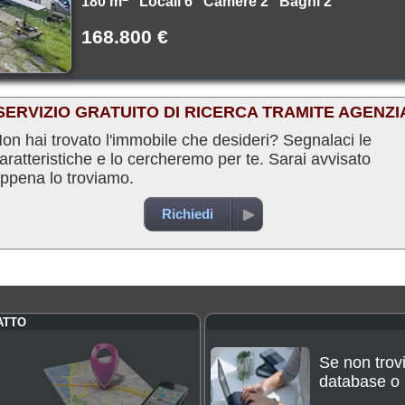
180 m
Locali 6 Camere 2 Bagni 2
168.800 €
SERVIZIO GRATUITO DI RICERCA TRAMITE AGENZI
on hai trovato l'immobile che desideri? Segnalaci le
aratteristiche e lo cercheremo per te. Sarai avvisato
ppena lo troviamo.
Richiedi
ATTO
Se non trovi
database o p