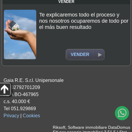
VENDER
Te explicaremos todo el proceso y
nos nosotros ocuparemos de todo por
el más buen resultado
VENDER
Gaia R.E. S.r.l. Unipersonale
P.I. 02792701209
REA BO-467965
c.s. 40.000 €
Tel 051.929869
Privacy
|
Cookies
Riksoft
,
Software immobiliare
DataDomus