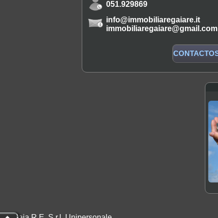
051.929869
info@immobiliaregaiare.it
immobiliaregaiare@gmail.com
CONTACTO
Gaia R.E. S.r.l. Unipersonale