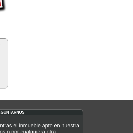
A
EGUNTARNOS
ntras el inmueble apto en nuestra
os o por cualquiera otra