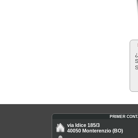
¿
S
S
PRIMER CON
via Idice 185/3
40050 Monterenzio (BO)